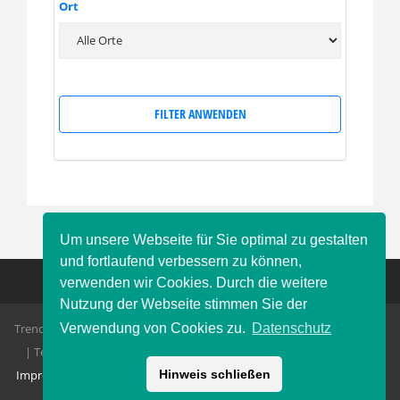
Ort
FILTER ANWENDEN
Um unsere Webseite für Sie optimal zu gestalten
und fortlaufend verbessern zu können,
verwenden wir Cookies. Durch die weitere
Nutzung der Webseite stimmen Sie der
Trend Immobilien Xenia Burczyk | Poststraße 21 | 14943 Luckenwalde
Verwendung von Cookies zu.
Datenschutz
| Tel. 03371 / 689 23 76 | E-Mail: info@trendimmobilien-burczyk.de
Impressum
|
Datenschutz
|
Gestaltung:
gb-design.de
|
Theme: Azeria
Hinweis schließen
by
Tefox
.